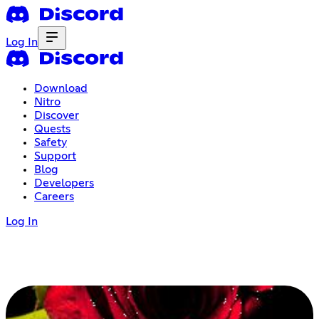
Log In
Download
Nitro
Discover
Quests
Safety
Support
Blog
Developers
Careers
Log In