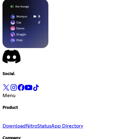
Social
Menu
Product
Download
Nitro
Status
App Directory
Company