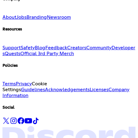
About
Jobs
Branding
Newsroom
Resources
Support
Safety
Blog
Feedback
Creators
Community
Developer
s
Quests
Official 3rd Party Merch
Policies
Terms
Privacy
Cookie
Settings
Guidelines
Acknowledgements
Licenses
Company
Information
Social