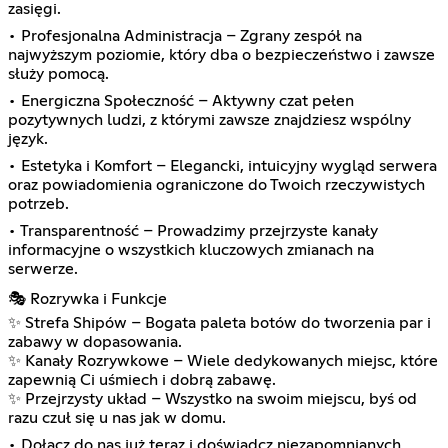
zasięgi.
• Profesjonalna Administracja – Zgrany zespół na
najwyższym poziomie, który dba o bezpieczeństwo i zawsze
służy pomocą.
• Energiczna Społeczność – Aktywny czat pełen
pozytywnych ludzi, z którymi zawsze znajdziesz wspólny
język.
• Estetyka i Komfort – Elegancki, intuicyjny wygląd serwera
oraz powiadomienia ograniczone do Twoich rzeczywistych
potrzeb.
• Transparentność – Prowadzimy przejrzyste kanały
informacyjne o wszystkich kluczowych zmianach na
serwerze.
🎭 Rozrywka i Funkcje
✨ Strefa Shipów – Bogata paleta botów do tworzenia par i
zabawy w dopasowania.
✨ Kanały Rozrywkowe – Wiele dedykowanych miejsc, które
zapewnią Ci uśmiech i dobrą zabawę.
✨ Przejrzysty układ – Wszystko na swoim miejscu, byś od
razu czuł się u nas jak w domu.
• Dołącz do nas już teraz i doświadcz niezapomnianych