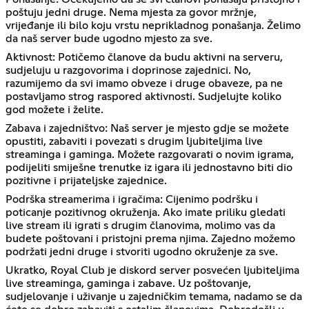
poštuju jedni druge. Nema mjesta za govor mržnje,
vrijeđanje ili bilo koju vrstu neprikladnog ponašanja. Želimo
da naš server bude ugodno mjesto za sve.
Aktivnost: Potičemo članove da budu aktivni na serveru,
sudjeluju u razgovorima i doprinose zajednici. No,
razumijemo da svi imamo obveze i druge obaveze, pa ne
postavljamo strog raspored aktivnosti. Sudjelujte koliko
god možete i želite.
Zabava i zajedništvo: Naš server je mjesto gdje se možete
opustiti, zabaviti i povezati s drugim ljubiteljima live
streaminga i gaminga. Možete razgovarati o novim igrama,
podijeliti smiješne trenutke iz igara ili jednostavno biti dio
pozitivne i prijateljske zajednice.
Podrška streamerima i igračima: Cijenimo podršku i
poticanje pozitivnog okruženja. Ako imate priliku gledati
live stream ili igrati s drugim članovima, molimo vas da
budete poštovani i pristojni prema njima. Zajedno možemo
podržati jedni druge i stvoriti ugodno okruženje za sve.
Ukratko, Royal Club je diskord server posvećen ljubiteljima
live streaminga, gaminga i zabave. Uz poštovanje,
sudjelovanje i uživanje u zajedničkim temama, nadamo se da