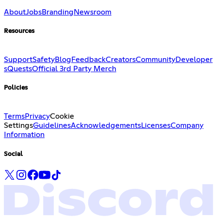
About
Jobs
Branding
Newsroom
Resources
Support
Safety
Blog
Feedback
Creators
Community
Developer
s
Quests
Official 3rd Party Merch
Policies
Terms
Privacy
Cookie
Settings
Guidelines
Acknowledgements
Licenses
Company
Information
Social