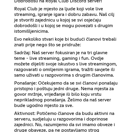
Dobrodošli na Royal Club Discord server!
Royal Club je mjesto za ljude koji vole live
streaming, igranje igara i dobru zabavu. Naš cilj
je stvoriti zajednicu u kojoj se svi osjećaju
dobrodošli i u kojoj se mogu povezati s drugim
istomišljenicima.
Evo nekoliko stvari koje bi budući članovi trebali
znati prije nego što se pridruže:
Sadržaj: Naš server fokusiran je na tri glavne
teme - live streaming, gaming i fun. Ovdje
možete dijeliti svoje iskustvo s live streamingom,
razgovarati o omiljenim igrama, tražiti savjete ili
samo uživati u razgovorima s drugim članovima.
Ponašanje: Očekujemo da se svi članovi ponašaju
pristojno i poštuju jedni druge. Nema mjesta za
govor mržnje, vrijeđanje ili bilo koju vrstu
neprikladnog ponašanja. Želimo da naš server
bude ugodno mjesto za sve.
Aktivnost: Potičemo članove da budu aktivni na
serveru, sudjeluju u razgovorima i doprinose
zajednici. No, razumijemo da svi imamo obveze i
druge obaveze, pa ne postavljamo strog