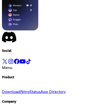
Social
Menu
Product
Download
Nitro
Status
App Directory
Company