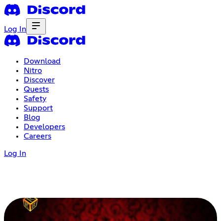
Log In
Download
Nitro
Discover
Quests
Safety
Support
Blog
Developers
Careers
Log In