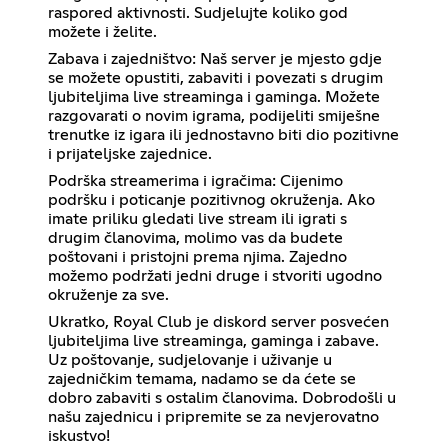
raspored aktivnosti. Sudjelujte koliko god
možete i želite.
Zabava i zajedništvo: Naš server je mjesto gdje
se možete opustiti, zabaviti i povezati s drugim
ljubiteljima live streaminga i gaminga. Možete
razgovarati o novim igrama, podijeliti smiješne
trenutke iz igara ili jednostavno biti dio pozitivne
i prijateljske zajednice.
Podrška streamerima i igračima: Cijenimo
podršku i poticanje pozitivnog okruženja. Ako
imate priliku gledati live stream ili igrati s
drugim članovima, molimo vas da budete
poštovani i pristojni prema njima. Zajedno
možemo podržati jedni druge i stvoriti ugodno
okruženje za sve.
Ukratko, Royal Club je diskord server posvećen
ljubiteljima live streaminga, gaminga i zabave.
Uz poštovanje, sudjelovanje i uživanje u
zajedničkim temama, nadamo se da ćete se
dobro zabaviti s ostalim članovima. Dobrodošli u
našu zajednicu i pripremite se za nevjerovatno
iskustvo!