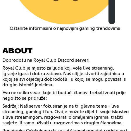
Ostanite informisani o najnovijim gaming trendovima
ABOUT
Dobrodošli na Royal Club Discord server!
Royal Club je mjesto za ljude koji vole live streaming,
igranje igara i dobru zabavu. Naš cilj je stvoriti zajednicu u
kojoj se svi osjećaju dobrodošli i u kojoj se mogu povezati s
drugim istomišljenicima.
Evo nekoliko stvari koje bi budući članovi trebali znati prije
nego što se pridruže:
Sadržaj: Naš server fokusiran je na tri glavne teme - live
streaming, gaming i fun. Ovdje možete dijeliti svoje iskustvo
s live streamingom, razgovarati o omiljenim igrama, tražiti
savjete ili samo uživati u razgovorima s drugim članovima.
Ponašanje: Očekujemo da se svi članovi ponašaju pristojno i