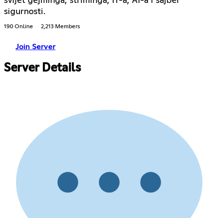
svijet gejminga, striminga, IT-a, AI-a i sajber
sigurnosti.
190 Online
2,213 Members
Join Server
Server Details