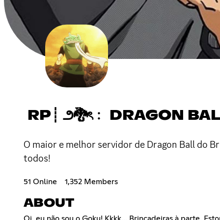
RP┊ ౨🐉ৎ﹕ DRAGON BAL
O maior e melhor servidor de Dragon Ball do Bra
todos!
51 Online
1,352 Members
ABOUT
Oi, eu não sou o Goku! Kkkk... Brincadeiras à parte. E