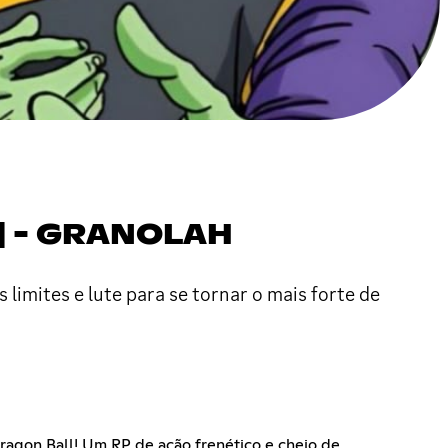
0] - GRANOLAH
limites e lute para se tornar o mais forte de
Dragon Ball! Um RP de ação frenético e cheio de