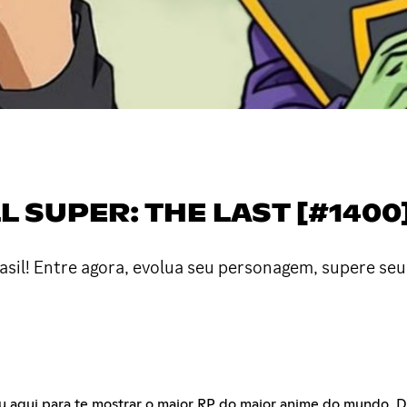
L SUPER: THE LAST [#140
sil! Entre agora, evolua seu personagem, supere seus 
stou aqui para te mostrar o maior RP do maior anime do mundo, 