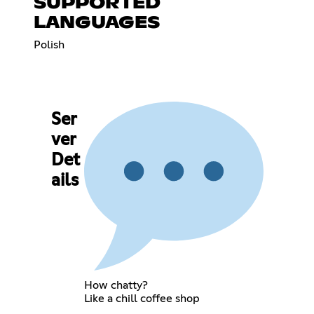
SUPPORTED
LANGUAGES
Polish
Ser
ver
Det
ails
How chatty?
Like a chill coffee shop