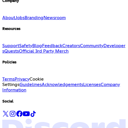
Company
About
Jobs
Branding
Newsroom
Resources
Support
Safety
Blog
Feedback
Creators
Community
Developer
s
Quests
Official 3rd Party Merch
Policies
Terms
Privacy
Cookie
Settings
Guidelines
Acknowledgements
Licenses
Company
Information
Social