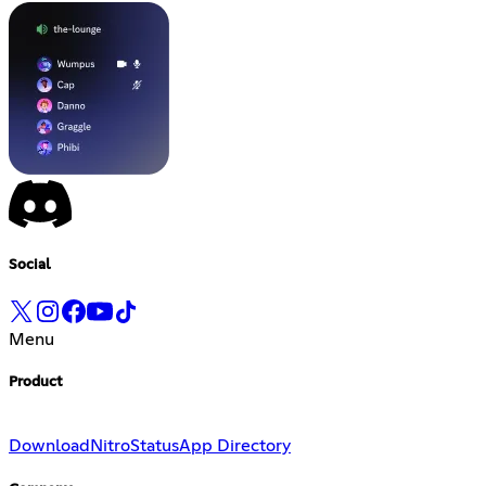
Social
Menu
Product
Download
Nitro
Status
App Directory