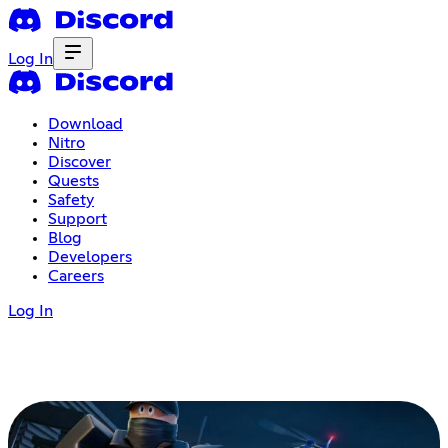
Log In
Download
Nitro
Discover
Quests
Safety
Support
Blog
Developers
Careers
Log In