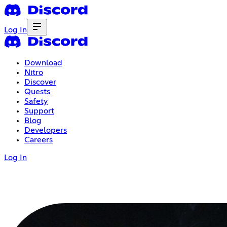
Log In
Download
Nitro
Discover
Quests
Safety
Support
Blog
Developers
Careers
Log In