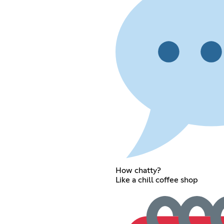
How chatty?
Like a chill coffee shop