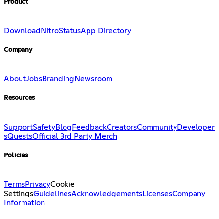
Product
Download
Nitro
Status
App Directory
Company
About
Jobs
Branding
Newsroom
Resources
Support
Safety
Blog
Feedback
Creators
Community
Developer
s
Quests
Official 3rd Party Merch
Policies
Terms
Privacy
Cookie
Settings
Guidelines
Acknowledgements
Licenses
Company
Information