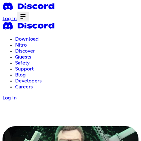
Log In
Download
Nitro
Discover
Quests
Safety
Support
Blog
Developers
Careers
Log In