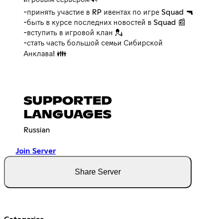
-принять участие в RP ивентах по игре Squad 🔫
-быть в курсе последних новостей в Squad 📰
-вступить в игровой клан 💂
-стать часть большой семьи Сибирской
Анклава! 👪
SUPPORTED
LANGUAGES
Russian
Join Server
Share Server