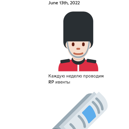
June 13th, 2022
Каждую неделю проводим
RP ивенты