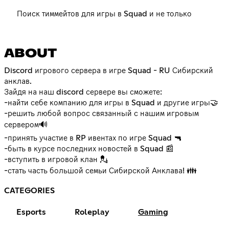
Поиск тиммейтов для игры в Squad и не только
ABOUT
Discord игрового сервера в игре Squad -
RU
Сибирский
анклав.
Зайдя на наш discord сервере вы сможете:
-найти себе компанию для игры в Squad и другие игры🤝
-решить любой вопрос связанный с нашим игровым
сервером🔊
-принять участие в RP ивентах по игре Squad 🔫
-быть в курсе последних новостей в Squad 📰
-вступить в игровой клан 💂
-стать часть большой семьи Сибирской Анклава! 👪
CATEGORIES
Esports
Roleplay
Gaming