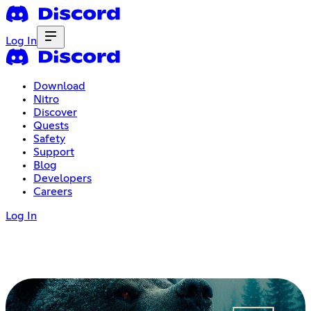
Log In
Download
Nitro
Discover
Quests
Safety
Support
Blog
Developers
Careers
Log In