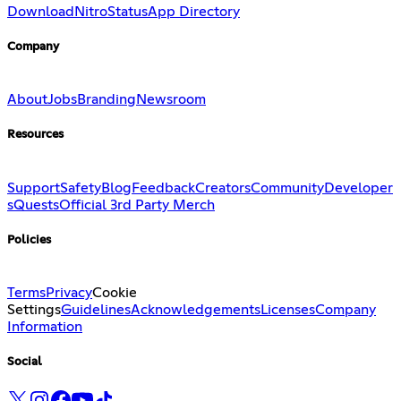
Download
Nitro
Status
App Directory
Company
About
Jobs
Branding
Newsroom
Resources
Support
Safety
Blog
Feedback
Creators
Community
Developer
s
Quests
Official 3rd Party Merch
Policies
Terms
Privacy
Cookie
Settings
Guidelines
Acknowledgements
Licenses
Company
Information
Social