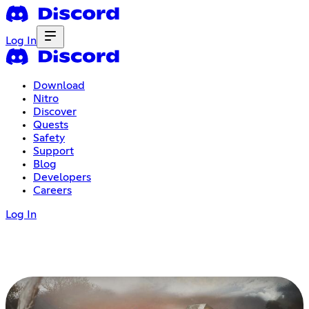
Log In
Download
Nitro
Discover
Quests
Safety
Support
Blog
Developers
Careers
Log In