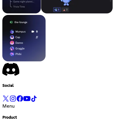
Social
Menu
Product