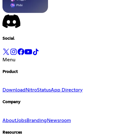
Social
Menu
Product
Download
Nitro
Status
App Directory
Company
About
Jobs
Branding
Newsroom
Resources