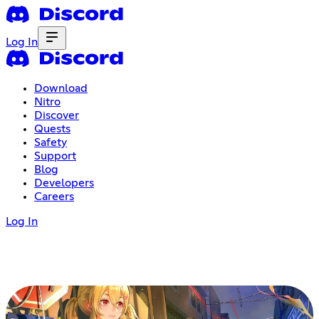
Log In
Download
Nitro
Discover
Quests
Safety
Support
Blog
Developers
Careers
Log In