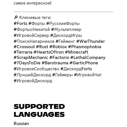
самое интересное!
🔎 Ключевые теги:
#Forts #Форты #РусскиеФорты
#ФортысНикитой #Мультиплеер
#ИгровойСервер #ДискордИгры
#ПоискНапарников #Гейминг #WarThunder
#Crossout #Rust #Roblox #Phasmophobia
#Terraria #HeartsOfIron #Minecraft
#ScrapMechanic #Factorio #LethalCompany
#7DaysToDie #Barotrauma #GarticPhone
#ИгровоеСообщество #ДискордForts
#ЛучшийДискорд #Геймеры #ИгровойЧат
#ИгровойДискорд
SUPPORTED
LANGUAGES
Russian