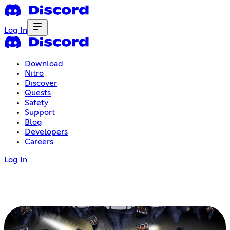
Log In
Download
Nitro
Discover
Quests
Safety
Support
Blog
Developers
Careers
Log In