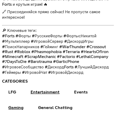
Forts и крутым играм! 🔥
🔗 Присоединяйся прямо сейчас! Не пропусти самое
интересное!
🔎 Ключевые теги:
#Forts #Форты #РусскиеФорты #ФортысНикитой
#Мультиплеер #ИгровойСервер #ДискордИгры
#ПоискНапарников #Гейминг #WarThunder #Crossout
#Rust #Roblox #Phasmophobia #Terraria #HeartsOfIron
#Minecraft #ScrapMechanic #Factorio #LethalCompany
#7DaysToDie #Barotrauma #GarticPhone
#ИгровоеСообщество #ДискордForts #ЛучшийДискорд
#Геймеры #ИгровойЧат #ИгровойДискорд
CATEGORIES
LFG
Entertainment
Events
Gaming
General Chatting