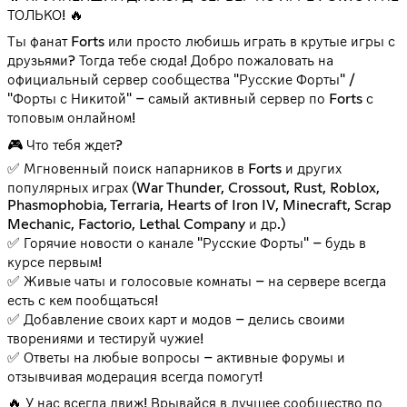
ТОЛЬКО! 🔥
Ты фанат Forts или просто любишь играть в крутые игры с
друзьями? Тогда тебе сюда! Добро пожаловать на
официальный сервер сообщества "Русские Форты" /
"Форты с Никитой" – самый активный сервер по Forts с
топовым онлайном!
🎮 Что тебя ждет?
✅ Мгновенный поиск напарников в Forts и других
популярных играх (War Thunder, Crossout, Rust, Roblox,
Phasmophobia, Terraria, Hearts of Iron IV, Minecraft, Scrap
Mechanic, Factorio, Lethal Company и др.)
✅ Горячие новости о канале "Русские Форты" – будь в
курсе первым!
✅ Живые чаты и голосовые комнаты – на сервере всегда
есть с кем пообщаться!
✅ Добавление своих карт и модов – делись своими
творениями и тестируй чужие!
✅ Ответы на любые вопросы – активные форумы и
отзывчивая модерация всегда помогут!
🔥 У нас всегда движ! Врывайся в лучшее сообщество по