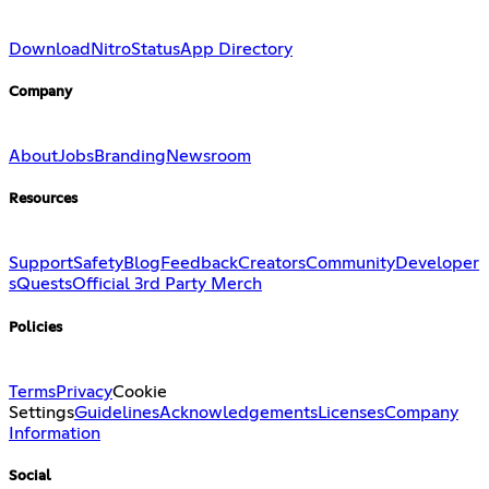
Download
Nitro
Status
App Directory
Company
About
Jobs
Branding
Newsroom
Resources
Support
Safety
Blog
Feedback
Creators
Community
Developer
s
Quests
Official 3rd Party Merch
Policies
Terms
Privacy
Cookie
Settings
Guidelines
Acknowledgements
Licenses
Company
Information
Social