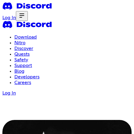
Log In
Download
Nitro
Discover
Quests
Safety
Support
Blog
Developers
Careers
Log In