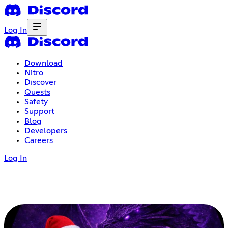
Log In
Download
Nitro
Discover
Quests
Safety
Support
Blog
Developers
Careers
Log In