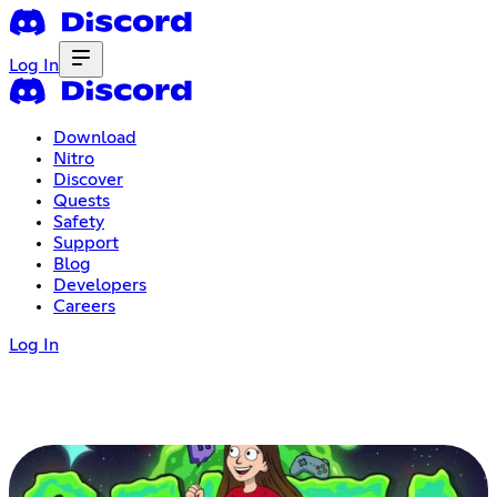
Log In
Download
Nitro
Discover
Quests
Safety
Support
Blog
Developers
Careers
Log In