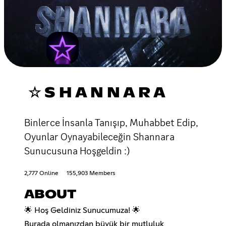
☆ S H A N N A R A
Binlerce İnsanla Tanışıp, Muhabbet Edip,
Oyunlar Oynayabileceğin Shannara
Sunucusuna Hoşgeldin :)
2,777 Online
155,903 Members
ABOUT
🌟 Hoş Geldiniz Sunucumuza! 🌟
Burada olmanızdan büyük bir mutluluk