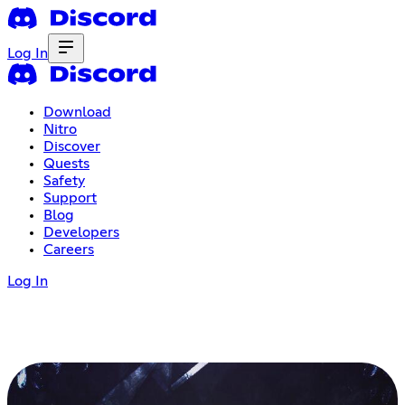
Log In
Download
Nitro
Discover
Quests
Safety
Support
Blog
Developers
Careers
Log In