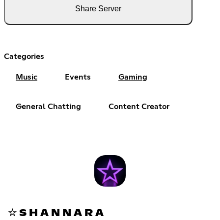
Share Server
Categories
Music
Events
Gaming
General Chatting
Content Creator
☆ S H A N N A R A