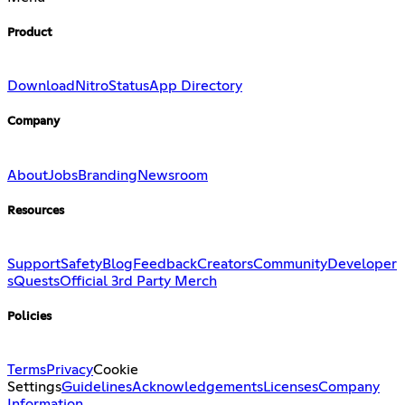
Product
Download
Nitro
Status
App Directory
Company
About
Jobs
Branding
Newsroom
Resources
Support
Safety
Blog
Feedback
Creators
Community
Developer
s
Quests
Official 3rd Party Merch
Policies
Terms
Privacy
Cookie
Settings
Guidelines
Acknowledgements
Licenses
Company
Information