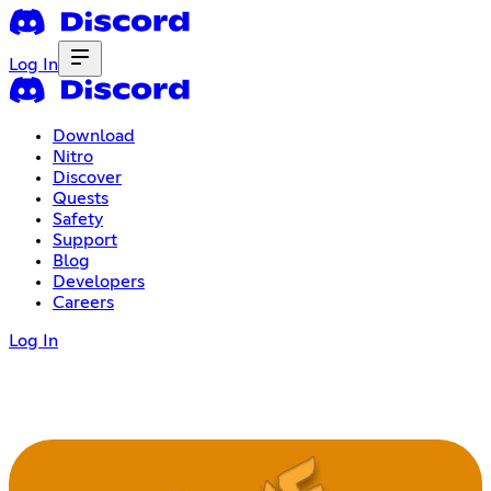
Log In
Download
Nitro
Discover
Quests
Safety
Support
Blog
Developers
Careers
Log In