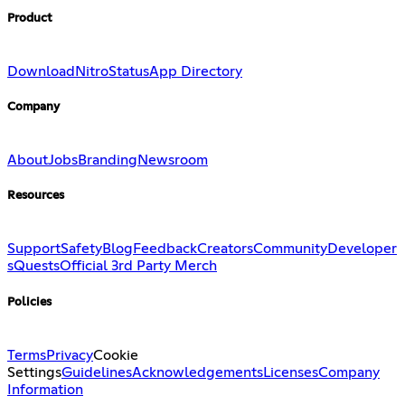
Product
Download
Nitro
Status
App Directory
Company
About
Jobs
Branding
Newsroom
Resources
Support
Safety
Blog
Feedback
Creators
Community
Developer
s
Quests
Official 3rd Party Merch
Policies
Terms
Privacy
Cookie
Settings
Guidelines
Acknowledgements
Licenses
Company
Information