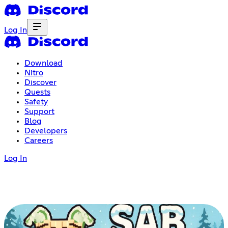
Log In
Download
Nitro
Discover
Quests
Safety
Support
Blog
Developers
Careers
Log In