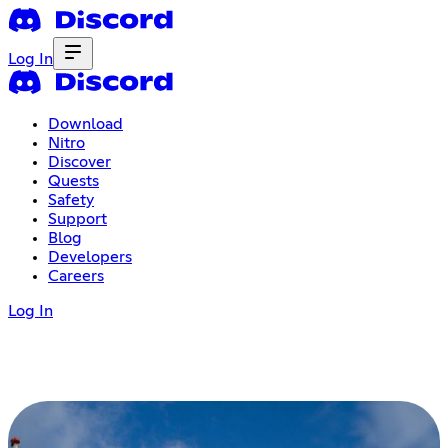
Log In
Download
Nitro
Discover
Quests
Safety
Support
Blog
Developers
Careers
Log In