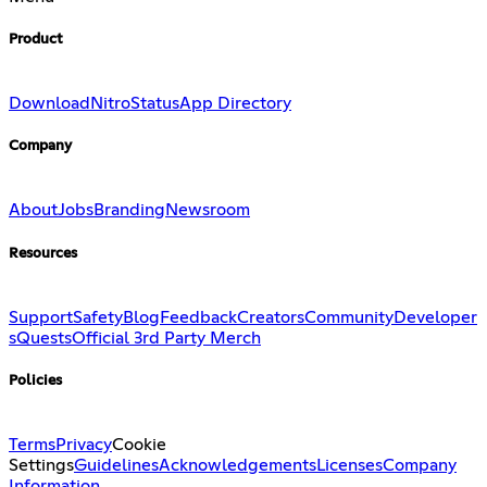
Product
Download
Nitro
Status
App Directory
Company
About
Jobs
Branding
Newsroom
Resources
Support
Safety
Blog
Feedback
Creators
Community
Developer
s
Quests
Official 3rd Party Merch
Policies
Terms
Privacy
Cookie
Settings
Guidelines
Acknowledgements
Licenses
Company
Information