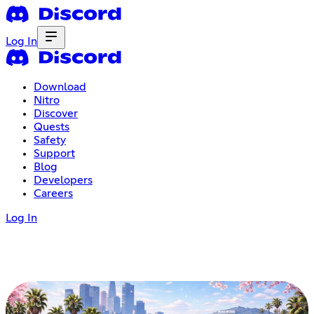
Log In
Download
Nitro
Discover
Quests
Safety
Support
Blog
Developers
Careers
Log In