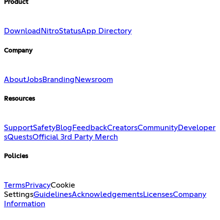
Product
Download
Nitro
Status
App Directory
Company
About
Jobs
Branding
Newsroom
Resources
Support
Safety
Blog
Feedback
Creators
Community
Developer
s
Quests
Official 3rd Party Merch
Policies
Terms
Privacy
Cookie
Settings
Guidelines
Acknowledgements
Licenses
Company
Information