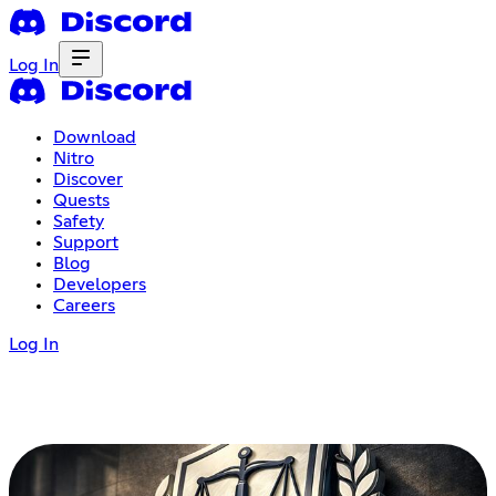
Log In
Download
Nitro
Discover
Quests
Safety
Support
Blog
Developers
Careers
Log In