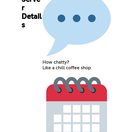
r
Detail
s
How chatty?
Like a chill coffee shop