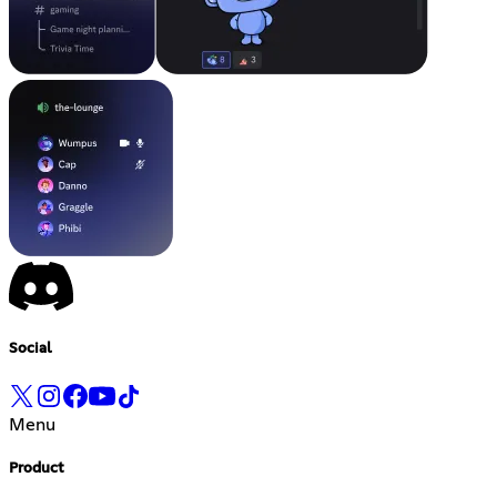
Social
Menu
Product