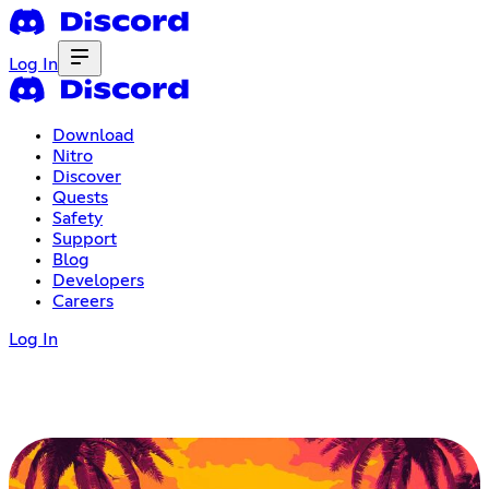
Log In
Download
Nitro
Discover
Quests
Safety
Support
Blog
Developers
Careers
Log In