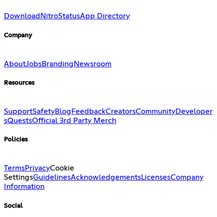
Download
Nitro
Status
App Directory
Company
About
Jobs
Branding
Newsroom
Resources
Support
Safety
Blog
Feedback
Creators
Community
Developer
s
Quests
Official 3rd Party Merch
Policies
Terms
Privacy
Cookie
Settings
Guidelines
Acknowledgements
Licenses
Company
Information
Social