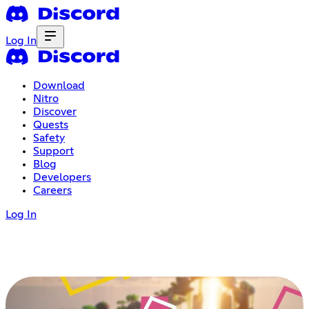
Log In
Download
Nitro
Discover
Quests
Safety
Support
Blog
Developers
Careers
Log In