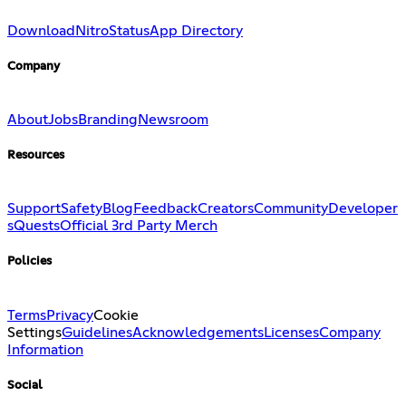
Download
Nitro
Status
App Directory
Company
About
Jobs
Branding
Newsroom
Resources
Support
Safety
Blog
Feedback
Creators
Community
Developer
s
Quests
Official 3rd Party Merch
Policies
Terms
Privacy
Cookie
Settings
Guidelines
Acknowledgements
Licenses
Company
Information
Social