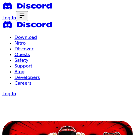
Log In
Download
Nitro
Discover
Quests
Safety
Support
Blog
Developers
Careers
Log In