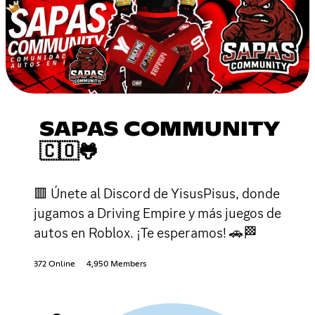
SAPAS COMMUNITY
🇨🇴🐸
🟥 Únete al Discord de YisusPisus, donde
jugamos a Driving Empire y más juegos de
autos en Roblox. ¡Te esperamos! 🚗🏁
372 Online
4,950 Members