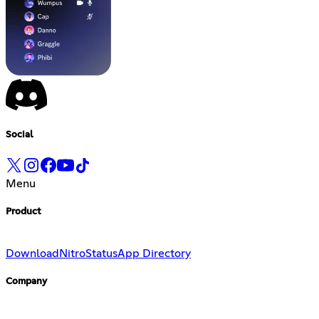
Social
Menu
Product
Download
Nitro
Status
App Directory
Company