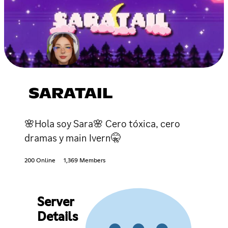
SARATAIL
🌸Hola soy Sara🌸 Cero tóxica, cero
dramas y main Ivern🤫
200 Online
1,369 Members
Server
Details