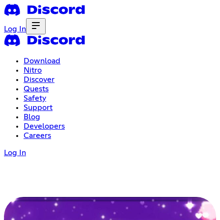
Log In
Download
Nitro
Discover
Quests
Safety
Support
Blog
Developers
Careers
Log In