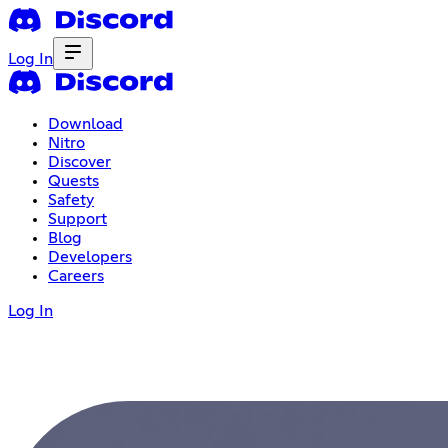
Log In
Download
Nitro
Discover
Quests
Safety
Support
Blog
Developers
Careers
Log In