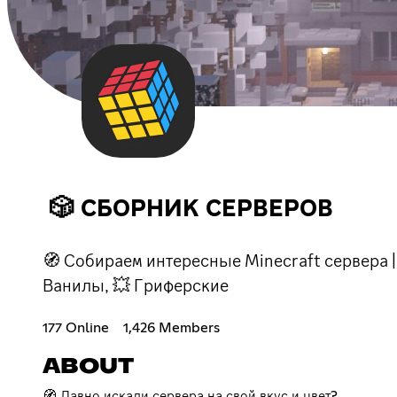
🎲 СБОРНИК СЕРВЕРОВ
🧭 Собираем интересные Minecraft сервера |
Ванилы, 💥 Гриферские
177 Online
1,426 Members
ABOUT
🧭 Давно искали сервера на свой вкус и цвет?