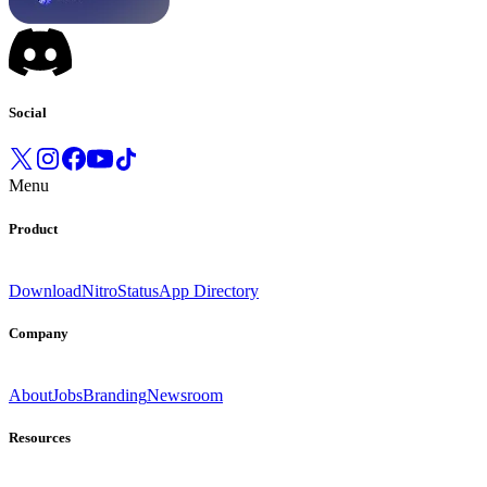
Social
Menu
Product
Download
Nitro
Status
App Directory
Company
About
Jobs
Branding
Newsroom
Resources