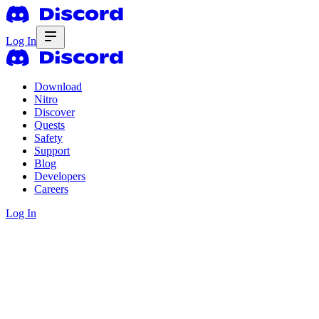
Log In
Download
Nitro
Discover
Quests
Safety
Support
Blog
Developers
Careers
Log In