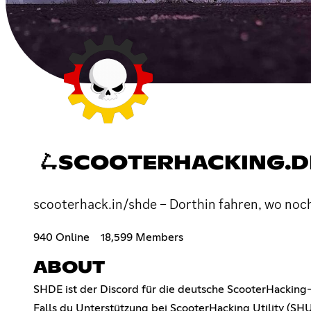
🛴SCOOTERHACKING.D
scooterhack.in/shde – Dorthin fahren, wo noch
940 Online
18,599 Members
ABOUT
SHDE ist der Discord für die deutsche ScooterHacking
Falls du Unterstützung bei ScooterHacking Utility (SH