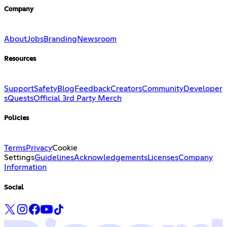
Company
About
Jobs
Branding
Newsroom
Resources
Support
Safety
Blog
Feedback
Creators
Community
Developer
s
Quests
Official 3rd Party Merch
Policies
Terms
Privacy
Cookie
Settings
Guidelines
Acknowledgements
Licenses
Company
Information
Social