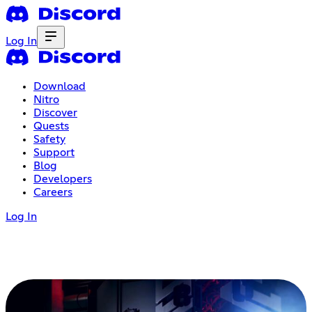
Log In
Download
Nitro
Discover
Quests
Safety
Support
Blog
Developers
Careers
Log In