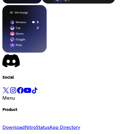
Social
Menu
Product
Download
Nitro
Status
App Directory