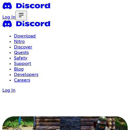
Log In
Download
Nitro
Discover
Quests
Safety
Support
Blog
Developers
Careers
Log In