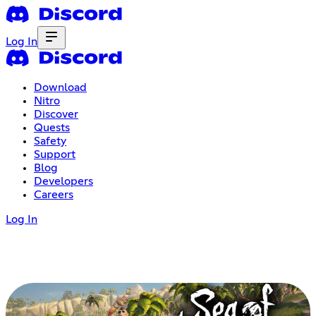
Log In
Download
Nitro
Discover
Quests
Safety
Support
Blog
Developers
Careers
Log In