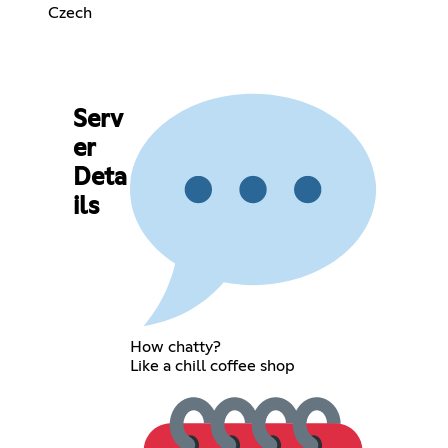
Czech
Serv
er
Deta
ils
How chatty?
Like a chill coffee shop