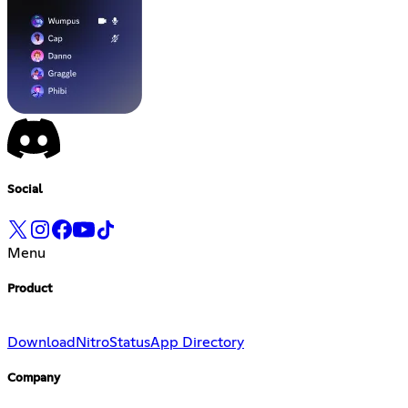
Social
Menu
Product
Download
Nitro
Status
App Directory
Company