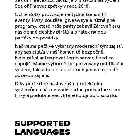
Sea of Thieves CZ/SK už je v provozu od vydání
Sea of Thieves zpátky v roce 2018.
Od té doby provozujeme týdně komunitní
eventy, kvízy, soutěže, giveawaye a různé jiné
programy, které naše piráty zabaví! Zároveň si u
nás denně desítky pirátů a pirátek najdou
parťáky do posádky.
Náš velmi pečlivě vybíraný moderační tým zajistí,
aby ses cítil/a v naší komunitě bezpečně.
Nemusíš si ani mutovat tento server, hned co
napojíš. Máme výborně zorganizovaný notifikační
systém, takže budeš upozorněn jen na to, co tě
opravdu zajímá.
Díky perfektně nastaveným protekčním
systémům u nás neuvidíš žádné podvodné scam
linky a podobné věci, které kolují po discordu.
SUPPORTED
LANGUAGES