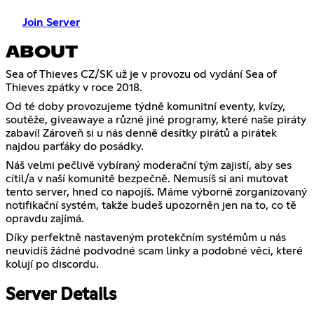
Join Server
ABOUT
Sea of Thieves CZ/SK už je v provozu od vydání Sea of
Thieves zpátky v roce 2018.
Od té doby provozujeme týdně komunitní eventy, kvízy,
soutěže, giveawaye a různé jiné programy, které naše piráty
zabaví! Zároveň si u nás denně desítky pirátů a pirátek
najdou parťáky do posádky.
Náš velmi pečlivě vybíraný moderační tým zajistí, aby ses
cítil/a v naší komunitě bezpečně. Nemusíš si ani mutovat
tento server, hned co napojíš. Máme výborně zorganizovaný
notifikační systém, takže budeš upozorněn jen na to, co tě
opravdu zajímá.
Díky perfektně nastaveným protekčním systémům u nás
neuvidíš žádné podvodné scam linky a podobné věci, které
kolují po discordu.
Server Details