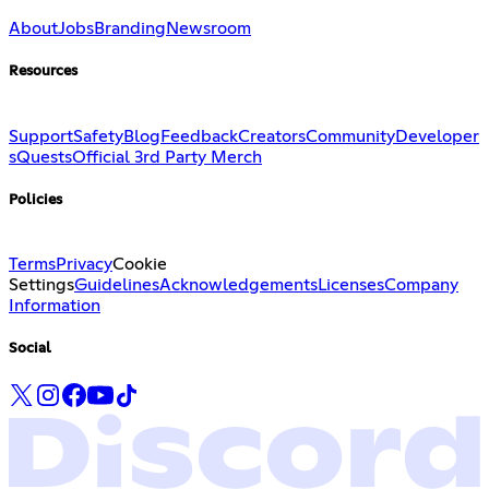
About
Jobs
Branding
Newsroom
Resources
Support
Safety
Blog
Feedback
Creators
Community
Developer
s
Quests
Official 3rd Party Merch
Policies
Terms
Privacy
Cookie
Settings
Guidelines
Acknowledgements
Licenses
Company
Information
Social