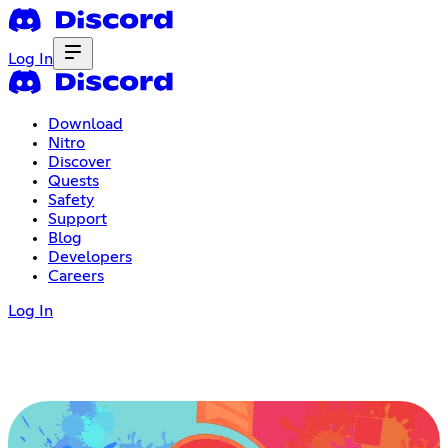
Log In
Download
Nitro
Discover
Quests
Safety
Support
Blog
Developers
Careers
Log In