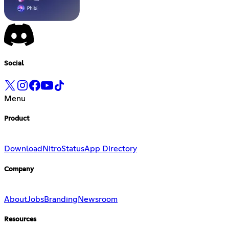
Social
Menu
Product
Download
Nitro
Status
App Directory
Company
About
Jobs
Branding
Newsroom
Resources