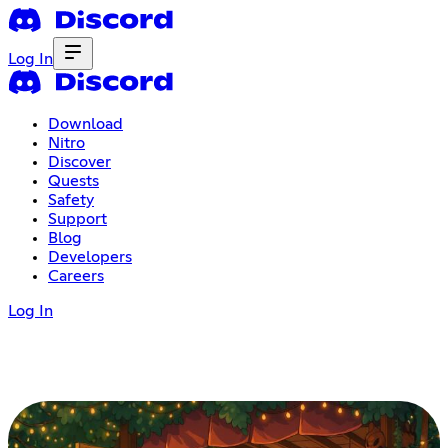
Log In
Download
Nitro
Discover
Quests
Safety
Support
Blog
Developers
Careers
Log In