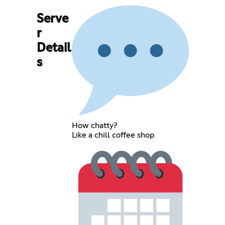
Serve
r
Detail
s
How chatty?
Like a chill coffee shop