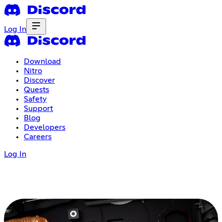
Log In
Download
Nitro
Discover
Quests
Safety
Support
Blog
Developers
Careers
Log In