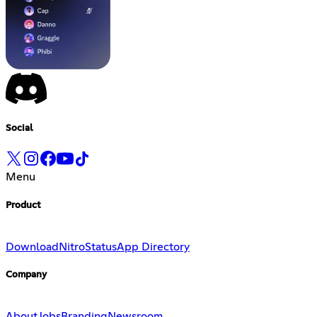
Social
Menu
Product
Download
Nitro
Status
App Directory
Company
About
Jobs
Branding
Newsroom