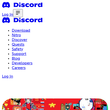
Log In
Download
Nitro
Discover
Quests
Safety
Support
Blog
Developers
Careers
Log In