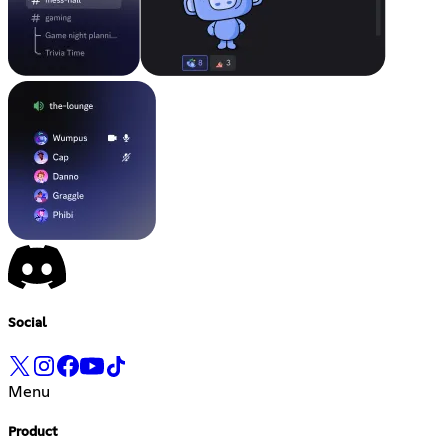
Social
Menu
Product