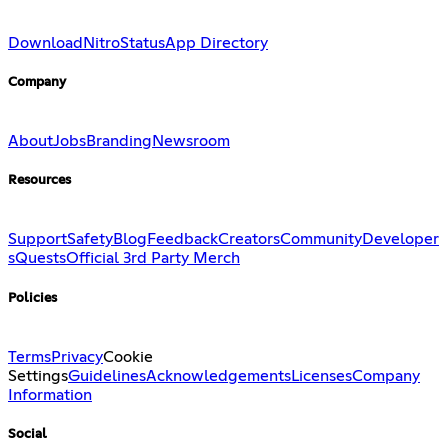
Download
Nitro
Status
App Directory
Company
About
Jobs
Branding
Newsroom
Resources
Support
Safety
Blog
Feedback
Creators
Community
Developer
s
Quests
Official 3rd Party Merch
Policies
Terms
Privacy
Cookie
Settings
Guidelines
Acknowledgements
Licenses
Company
Information
Social