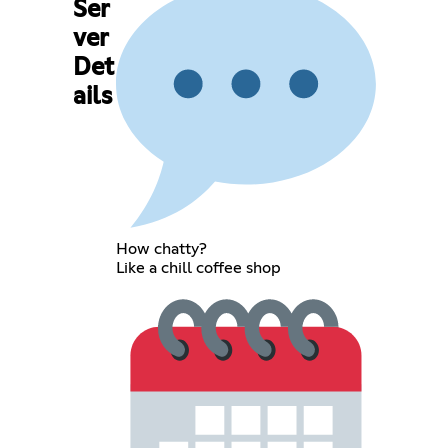
Ser
ver
Det
ails
How chatty?
Like a chill coffee shop