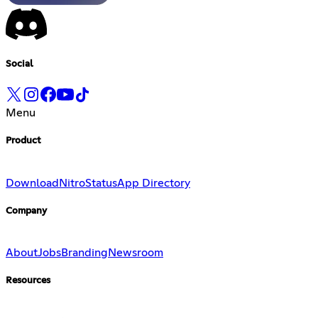
Social
Menu
Product
Download
Nitro
Status
App Directory
Company
About
Jobs
Branding
Newsroom
Resources