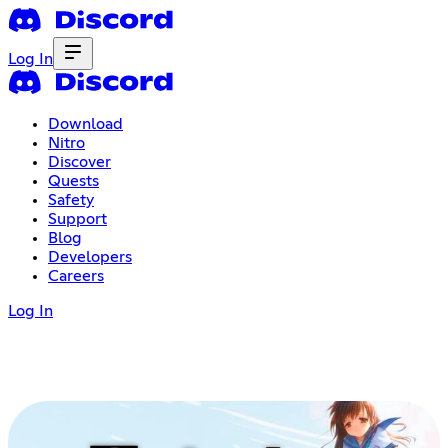
Log In
Download
Nitro
Discover
Quests
Safety
Support
Blog
Developers
Careers
Log In