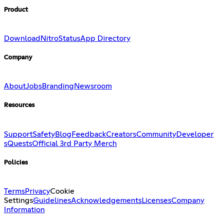
Product
Download
Nitro
Status
App Directory
Company
About
Jobs
Branding
Newsroom
Resources
Support
Safety
Blog
Feedback
Creators
Community
Developer
s
Quests
Official 3rd Party Merch
Policies
Terms
Privacy
Cookie
Settings
Guidelines
Acknowledgements
Licenses
Company
Information