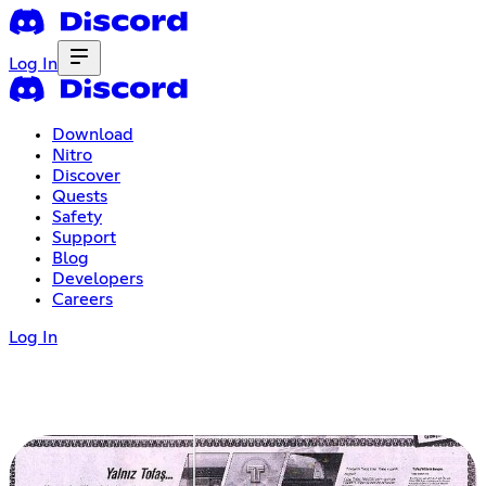
Log In
Download
Nitro
Discover
Quests
Safety
Support
Blog
Developers
Careers
Log In