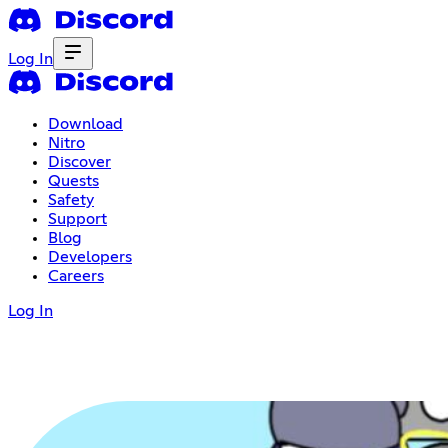
Log In
Download
Nitro
Discover
Quests
Safety
Support
Blog
Developers
Careers
Log In