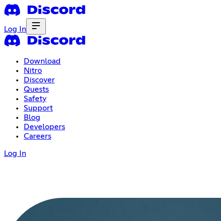
Log In
Download
Nitro
Discover
Quests
Safety
Support
Blog
Developers
Careers
Log In