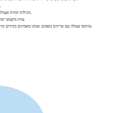
מגוון רחב של שרתים וקהילות: גיימינג, יוטיוב, חנויות וקהילות נוספות.
הגרלות יומיות ופעילויות מיוחדות: עם פרסים אטרקטיביים שמוסיפים עניין וחוויה ייחודית.
צוות מקצועי וזמין: שייתן מענה לכל צורך או שאלה שתעלו, כדי שתמיד תרגישו בבית.
שיתופי פעולה עם שרתים נוספים: אנחנו מאמינים בקידום ובתמיכה הדדית, ומציעים פלטפורמה לשרתים אחרים לצמוח ולהתפתח.