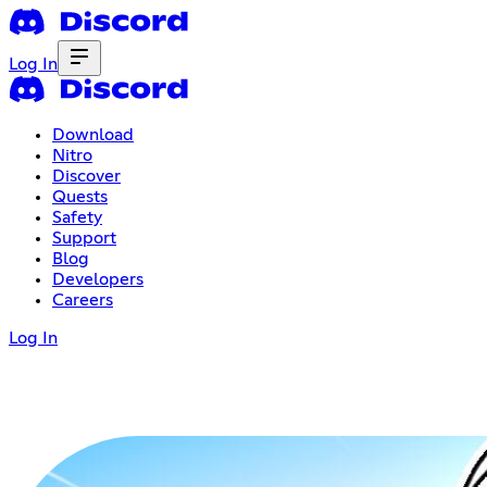
Log In
Download
Nitro
Discover
Quests
Safety
Support
Blog
Developers
Careers
Log In