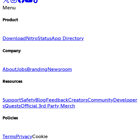
Menu
Product
Download
Nitro
Status
App Directory
Company
About
Jobs
Branding
Newsroom
Resources
Support
Safety
Blog
Feedback
Creators
Community
Developer
s
Quests
Official 3rd Party Merch
Policies
Terms
Privacy
Cookie