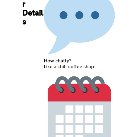
r
Detail
s
How chatty?
Like a chill coffee shop