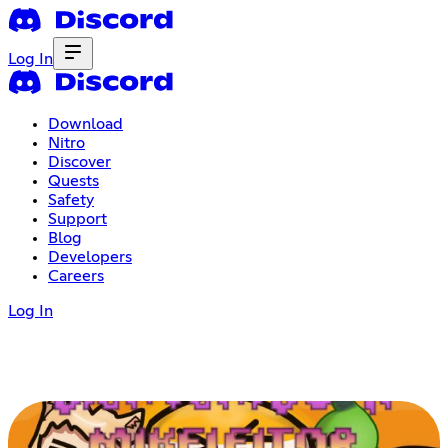
Log In
Download
Nitro
Discover
Quests
Safety
Support
Blog
Developers
Careers
Log In