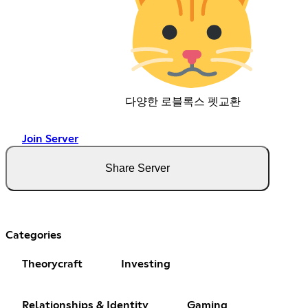
다양한 로블록스 펫교환
Join Server
Share Server
Categories
Theorycraft
Investing
Relationships & Identity
Gaming