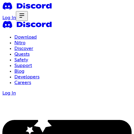
Log In
Download
Nitro
Discover
Quests
Safety
Support
Blog
Developers
Careers
Log In