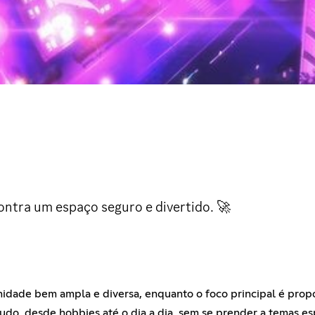
ntra um espaço seguro e divertido. 🚀
ade bem ampla e diversa, enquanto o foco principal é proporci
do, desde hobbies até o dia a dia, sem se prender a temas esp