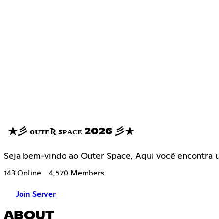
★彡 ᴏᴜᴛᴇƦ ꜱᴘᴀᴄᴇ 2026 彡★
Seja bem-vindo ao Outer Space, Aqui você encontra u
143 Online
4,570 Members
Join Server
ABOUT