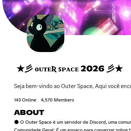
★彡 ᴏᴜᴛᴇƦ ꜱᴘᴀᴄᴇ 2026 彡★
Seja bem-vindo ao Outer Space, Aqui você enco
143 Online
4,570 Members
ABOUT
🌑 O Outer Space é um servidor de Discord, uma comunid
Comunidade Geral: É um espaço para conversar sobre tu