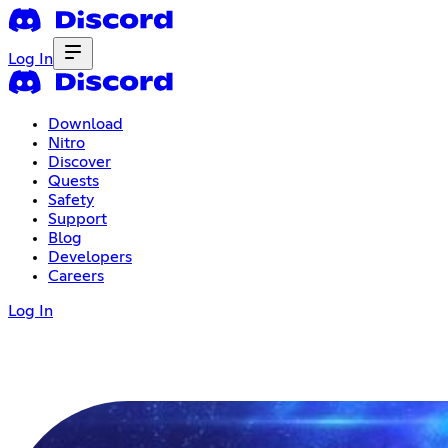
Log In
Download
Nitro
Discover
Quests
Safety
Support
Blog
Developers
Careers
Log In