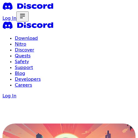
Log In
Download
Nitro
Discover
Quests
Safety
Support
Blog
Developers
Careers
Log In