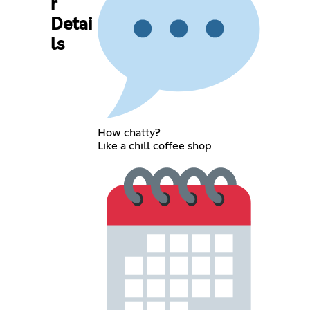
r
Detai
ls
How chatty?
Like a chill coffee shop