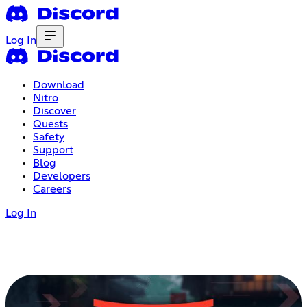
Log In
Download
Nitro
Discover
Quests
Safety
Support
Blog
Developers
Careers
Log In