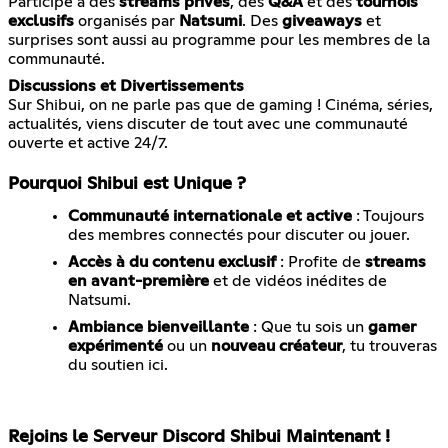
Participe à des
streams privés
, des
Q&A
et des
tournois
exclusifs
organisés par
Natsumi
. Des
giveaways
et
surprises sont aussi au programme pour les membres de la
communauté.
Discussions et Divertissements
Sur Shibui, on ne parle pas que de gaming ! Cinéma, séries,
actualités, viens discuter de tout avec une communauté
ouverte et active 24/7.
Pourquoi Shibui est Unique ?
Communauté internationale et active
: Toujours
des membres connectés pour discuter ou jouer.
Accès à du contenu exclusif
: Profite de
streams
en avant-première
et de vidéos inédites de
Natsumi.
Ambiance bienveillante
: Que tu sois un
gamer
expérimenté
ou un
nouveau créateur
, tu trouveras
du soutien ici.
Rejoins le Serveur Discord Shibui Maintenant !