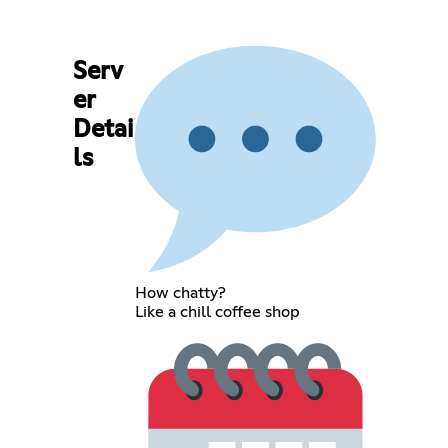
Serv
er
Detai
ls
How chatty?
Like a chill coffee shop