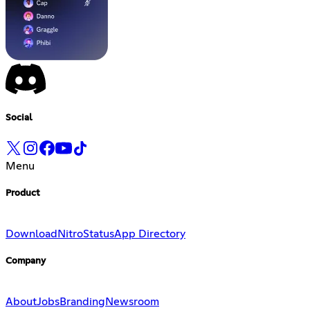
Social
Menu
Product
Download
Nitro
Status
App Directory
Company
About
Jobs
Branding
Newsroom