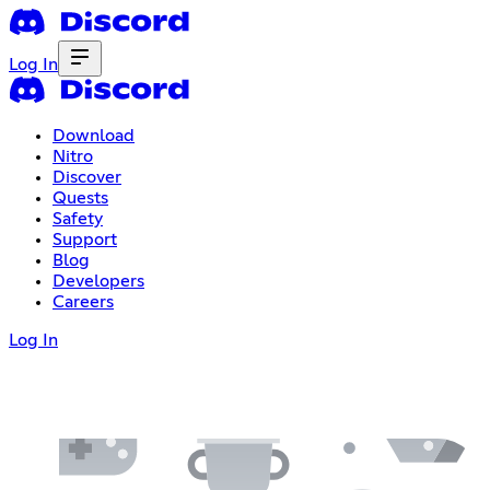
Log In
Download
Nitro
Discover
Quests
Safety
Support
Blog
Developers
Careers
Log In