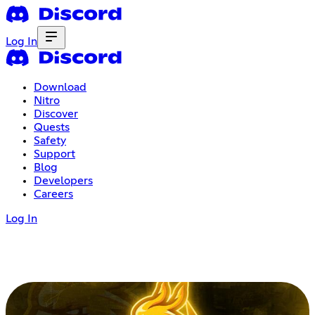
Log In
Download
Nitro
Discover
Quests
Safety
Support
Blog
Developers
Careers
Log In