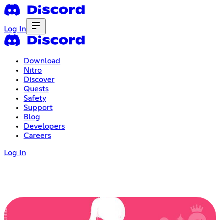
Log In
Download
Nitro
Discover
Quests
Safety
Support
Blog
Developers
Careers
Log In