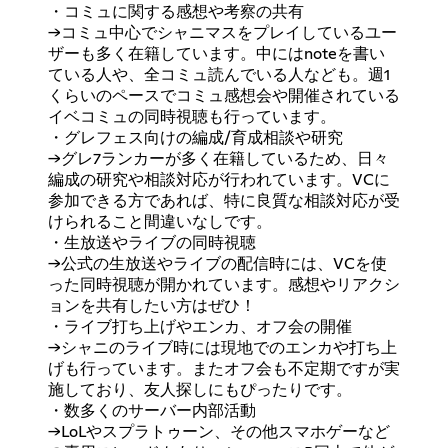
・コミュに関する感想や考察の共有
→コミュ中心でシャニマスをプレイしているユー
ザーも多く在籍しています。中にはnoteを書い
ている人や、全コミュ読んでいる人なども。週1
くらいのペースでコミュ感想会や開催されている
イベコミュの同時視聴も行っています。
・グレフェス向けの編成/育成相談や研究
→グレ7ランカーが多く在籍しているため、日々
編成の研究や相談対応が行われています。VCに
参加できる方であれば、特に良質な相談対応が受
けられること間違いなしです。
・生放送やライブの同時視聴
→公式の生放送やライブの配信時には、VCを使
った同時視聴が開かれています。感想やリアクシ
ョンを共有したい方はぜひ！
・ライブ打ち上げやエンカ、オフ会の開催
→シャニのライブ時には現地でのエンカや打ち上
げも行っています。またオフ会も不定期ですが実
施しており、友人探しにもぴったりです。
・数多くのサーバー内部活動
→LoLやスプラトゥーン、その他スマホゲーなど