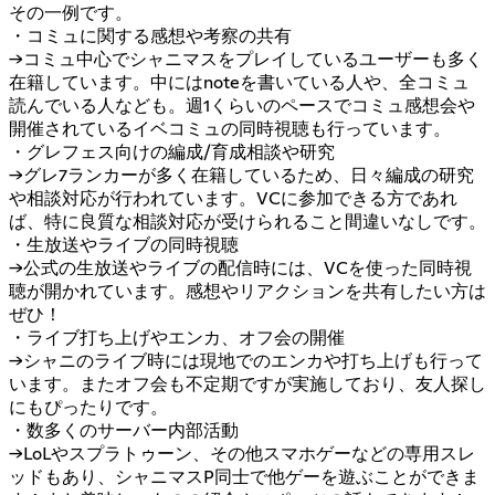
その一例です。
・コミュに関する感想や考察の共有
→コミュ中心でシャニマスをプレイしているユーザーも多く
在籍しています。中にはnoteを書いている人や、全コミュ
読んでいる人なども。週1くらいのペースでコミュ感想会や
開催されているイベコミュの同時視聴も行っています。
・グレフェス向けの編成/育成相談や研究
→グレ7ランカーが多く在籍しているため、日々編成の研究
や相談対応が行われています。VCに参加できる方であれ
ば、特に良質な相談対応が受けられること間違いなしです。
・生放送やライブの同時視聴
→公式の生放送やライブの配信時には、VCを使った同時視
聴が開かれています。感想やリアクションを共有したい方は
ぜひ！
・ライブ打ち上げやエンカ、オフ会の開催
→シャニのライブ時には現地でのエンカや打ち上げも行って
います。またオフ会も不定期ですが実施しており、友人探し
にもぴったりです。
・数多くのサーバー内部活動
→LoLやスプラトゥーン、その他スマホゲーなどの専用スレ
ッドもあり、シャニマスP同士で他ゲーを遊ぶことができま