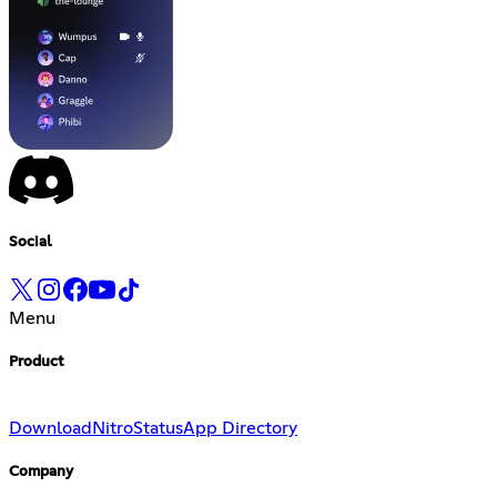
Social
Menu
Product
Download
Nitro
Status
App Directory
Company