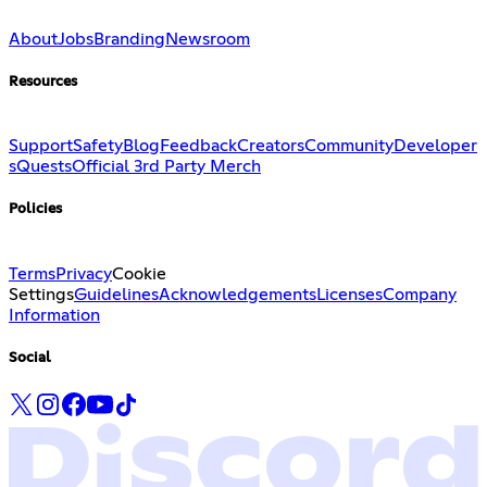
About
Jobs
Branding
Newsroom
Resources
Support
Safety
Blog
Feedback
Creators
Community
Developer
s
Quests
Official 3rd Party Merch
Policies
Terms
Privacy
Cookie
Settings
Guidelines
Acknowledgements
Licenses
Company
Information
Social