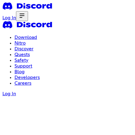
Log In
Download
Nitro
Discover
Quests
Safety
Support
Blog
Developers
Careers
Log In