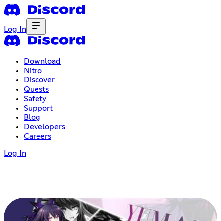
Log In
Download
Nitro
Discover
Quests
Safety
Support
Blog
Developers
Careers
Log In