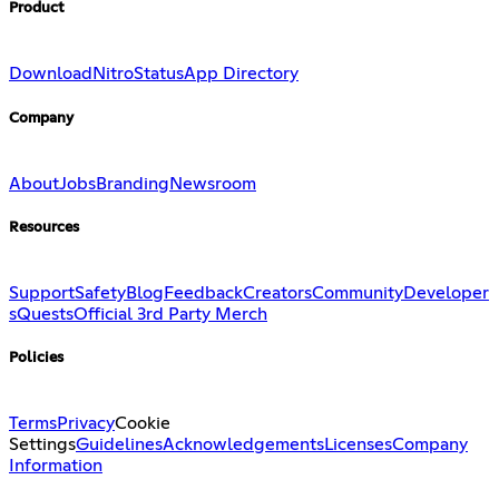
Product
Download
Nitro
Status
App Directory
Company
About
Jobs
Branding
Newsroom
Resources
Support
Safety
Blog
Feedback
Creators
Community
Developer
s
Quests
Official 3rd Party Merch
Policies
Terms
Privacy
Cookie
Settings
Guidelines
Acknowledgements
Licenses
Company
Information