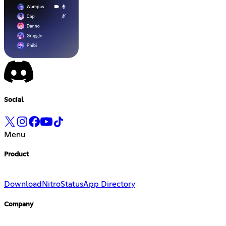
Social
Menu
Product
Download
Nitro
Status
App Directory
Company