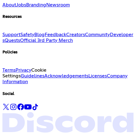
About
Jobs
Branding
Newsroom
Resources
Support
Safety
Blog
Feedback
Creators
Community
Developer
s
Quests
Official 3rd Party Merch
Policies
Terms
Privacy
Cookie
Settings
Guidelines
Acknowledgements
Licenses
Company
Information
Social