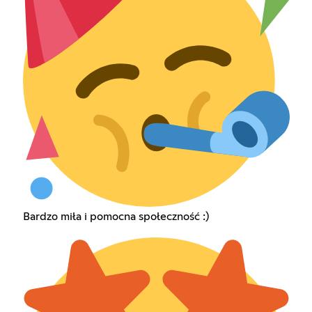
Bardzo miła i pomocna społeczność :)