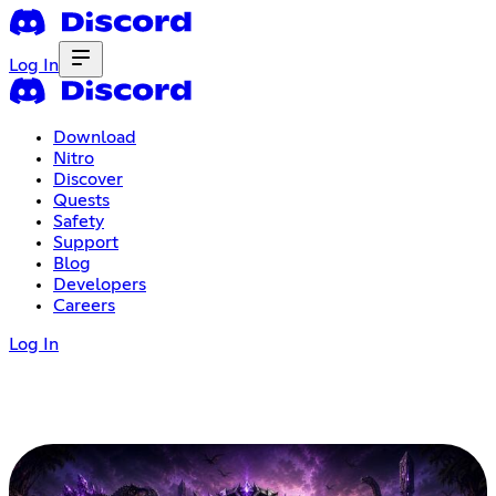
Log In
Download
Nitro
Discover
Quests
Safety
Support
Blog
Developers
Careers
Log In