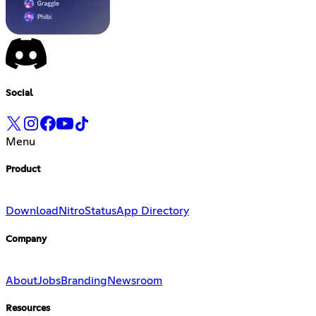
Social
Menu
Product
Download
Nitro
Status
App Directory
Company
About
Jobs
Branding
Newsroom
Resources