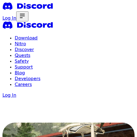
Log In
Download
Nitro
Discover
Quests
Safety
Support
Blog
Developers
Careers
Log In